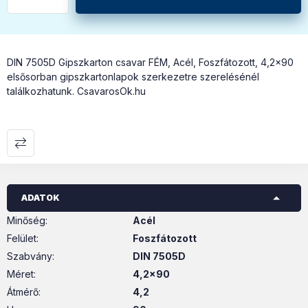
DIN 7505D Gipszkarton csavar FÉM, Acél, Foszfátozott, 4,2x90
elsősorban gipszkartonlapok szerkezetre szerelésénél
találkozhatunk. CsavarosOk.hu
ADATOK
Minőség
:
Acél
Felület
:
Foszfátozott
Szabvány
:
DIN 7505D
Méret
:
4,2x90
Átmérő
:
4,2