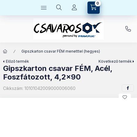
0
Kosárban lévő tétel
Gipszkarton csavar FÉM menetttel (hegyes)
Előző termék
Következő termék
Gipszkarton csavar FÉM, Acél,
Foszfátozott, 4,2x90
Cikkszám:
10101042009000006060