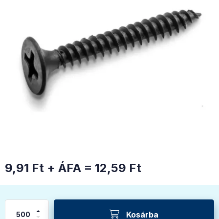
9,91
Ft
+ ÁFA =
12,59
Ft
Kosárba