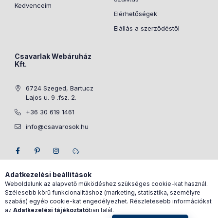
Kedvenceim
Elérhetőségek
Elállás a szerződéstől
Csavarlak Webáruház
Kft.
6724 Szeged, Bartucz
Lajos u. 9 .fsz. 2.
+36 30 619 1461
info@csavarosok.hu
Adatkezelési beállítások
Weboldalunk az alapvető működéshez szükséges cookie-kat használ.
Szélesebb körű funkcionalitáshoz (marketing, statisztika, személyre
szabás) egyéb cookie-kat engedélyezhet. Részletesebb információkat
az
Adatkezelési tájékoztató
ban talál.